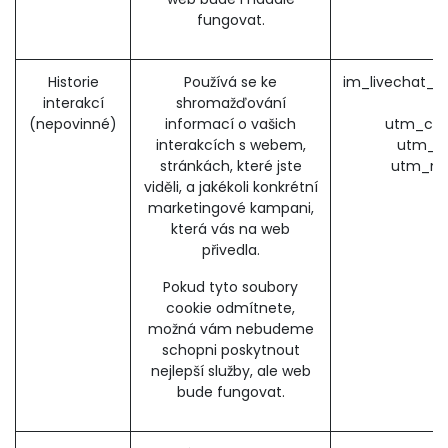
fungovat.
Historie
Používá se ke
im_livechat_p
interakcí
shromažďování
(nepovinné)
informací o vašich
utm_cam
interakcích s webem,
utm_so
stránkách, které jste
utm_me
viděli, a jakékoli konkrétní
marketingové kampani,
která vás na web
přivedla.
Pokud tyto soubory
cookie odmítnete,
možná vám nebudeme
schopni poskytnout
nejlepší služby, ale web
bude fungovat.