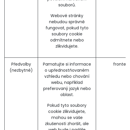
souborů.
Webové stránky
nebudou správně
fungovat, pokud tyto
soubory cookie
odmítnete nebo
zlikvidujete.
Předvolby
Pamatujte si informace
fronten
(nezbytné)
o upřednostňovaném
vzhledu nebo chování
webu, například
preferovaný jazyk nebo
oblast.
Pokud tyto soubory
cookie zlikvidujete,
mohou se vaše
zkušenosti zhoršit, ale
web bude i nadále