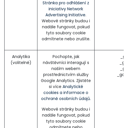
Stránka pro odhlášení z
iniciativy Network
Advertising Initiative
.
Webové stránky budou i
nadále fungovat, pokud
tyto soubory cookie
odmítnete nebo zrušíte.
Analytika
Pochopte, jak
_ga
(volitelné)
návštěvníci interagují s
_ga
naším webem
_gi
prostřednictvím služby
_gac
Google Analytics. Zjistěte
si více
Analytické
cookies a informace o
ochraně osobních údajů.
Webové stránky budou i
nadále fungovat, pokud
tyto soubory cookie
odmítnete nebo