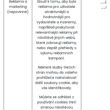
Reklama a
Slouží k tomu, aby byla
__ga
marketing
reklama pro uživatele
__ga
(nepovinné)
atraktivnější a
hodnotnější pro
vydavatele a inzerenty,
například poskytovat
relevantnější reklamy při
návštěvě jiných webů,
které zobrazují reklamy,
nebo zlepšit přehledy o
výkonu reklamních
kampaní.
Některé služby třetích
stran mohou do vašeho
prohlížeče nainstalovat
další soubory cookie, aby
vás identifikovaly.
Můžete se odhlásit z
používání cookies třetí
stranou návštěvou