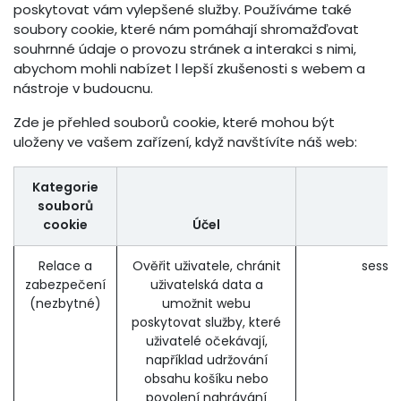
poskytovat vám vylepšené služby. Používáme také
soubory cookie, které nám pomáhají shromažďovat
souhrnné údaje o provozu stránek a interakci s nimi,
abychom mohli nabízet l lepší zkušenosti s webem a
nástroje v budoucnu.
Zde je přehled souborů cookie, které mohou být
uloženy ve vašem zařízení, když navštívíte náš web:
Kategorie
souborů
cookie
Účel
P
Relace a
Ověřit uživatele, chránit
sessi
zabezpečení
uživatelská data a
(nezbytné)
umožnit webu
poskytovat služby, které
uživatelé očekávají,
například udržování
obsahu košíku nebo
povolení nahrávání