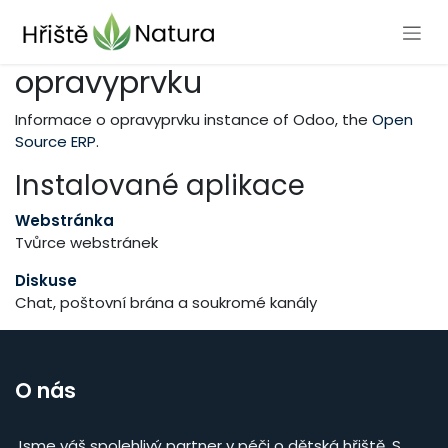
Přejít na obsah
opravyprvku
Informace o opravyprvku instance of Odoo, the
Open
Source ERP
.
Instalované aplikace
Webstránka
Tvůrce webstránek
Diskuse
Chat, poštovní brána a soukromé kanály
O nás
Jsme váš spolehlivý partner v péči o dětská hřiště. S